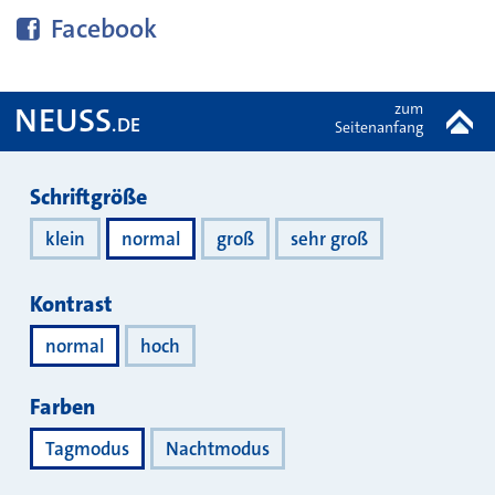
Diese Seite bei
teilen
Facebook
zum
NEUSS
.DE
Seitenanfang
Darstellung
Schriftgröße
klein
normal
groß
sehr groß
Kontrast
normal
hoch
Farben
Tagmodus
Nachtmodus