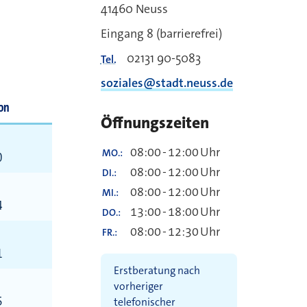
41460 Neuss
Eingang 8 (barrierefrei)
02131 90-5083
Tel.
soziales@stadt.neuss.de
on
Öffnungszeiten
08:00
-
12:00
Uhr
MO.
0
08:00
-
12:00
Uhr
DI.
08:00
-
12:00
Uhr
MI.
4
13:00
-
18:00
Uhr
DO.
08:00
-
12:30
Uhr
FR.
1
Erstberatung nach
vorheriger
5
telefonischer