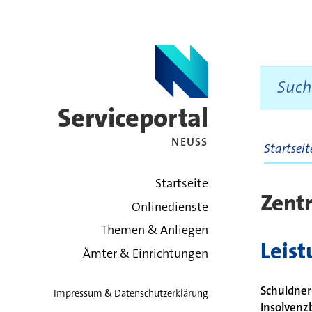
Serviceportal
NEUSS
Startsei
zurück zur Startsei
Startseite
Zentr
Onlinedienste
Themen & Anliegen
Leis
Ämter & Einrichtungen
Schuldner
Impressum & Datenschutzerklärung
Insolvenz