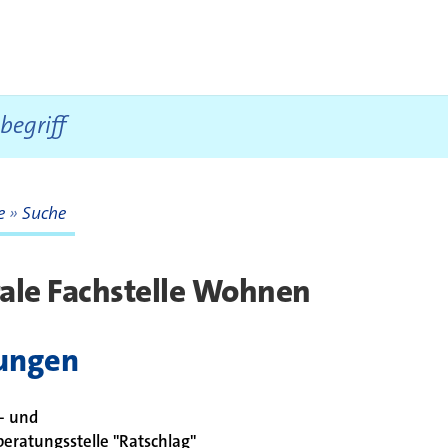
te
Suche
te
ale Fachstelle Wohnen
tungen
- und
beratungsstelle "Ratschlag"