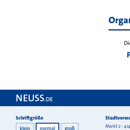
Orga
Di
NEUSS
.DE
Darstellung
Schriftgröße
Stadtverwa
Markt 2
-
41
klein
normal
groß