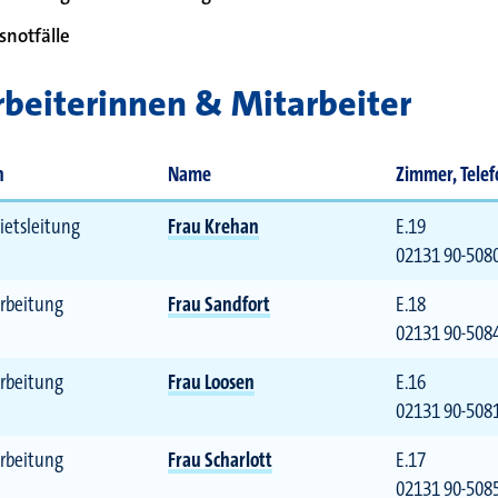
notfälle
beiterinnen & Mitarbeiter
 bei
n
Name
Zimmer, Telef
ietsleitung
Frau Krehan
E.19
02131 90-508
rbeitung
Frau Sandfort
E.18
02131 90-508
rbeitung
Frau Loosen
E.16
02131 90-508
rbeitung
Frau Scharlott
E.17
02131 90-508