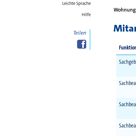
Leichte Sprache
Wohnungs
Hilfe
Mitar
Teilen
Diese Seite
Facebook
teilen
Funktio
Sachgeb
Sachbea
Sachbea
Sachbea