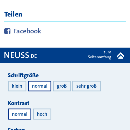
Teilen
Diese Seite bei
teilen
Facebook
zum
NEUSS
.DE
Seitenanfang
Darstellung
Schriftgröße
klein
normal
groß
sehr groß
Kontrast
normal
hoch