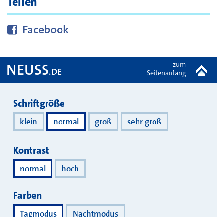
Teilen
Diese Seite bei
teilen
Facebook
zum
NEUSS
.DE
Seitenanfang
Darstellung
Schriftgröße
klein
normal
groß
sehr groß
Kontrast
normal
hoch
Farben
Tagmodus
Nachtmodus