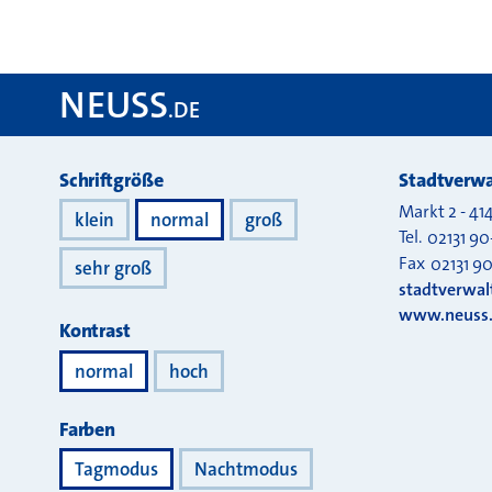
NEUSS
.DE
Darstellung
Schriftgröße
Stadtverwa
Markt 2
-
41
klein
normal
groß
Tel.
02131 90
Fax
02131 9
sehr groß
stadtverwa
www.neuss
Kontrast
normal
hoch
Farben
Tagmodus
Nachtmodus