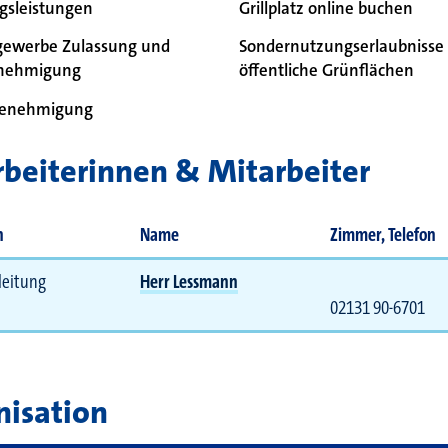
gsleistungen
Grillplatz online buchen
gewerbe Zulassung und
Sondernutzungserlaubnisse 
enehmigung
öffentliche Grünflächen
enehmigung
 bei
beiterinnen & Mitarbeiter
n
Name
Zimmer, Telefon
leitung
Herr Lessmann
02131 90-6701
nisation