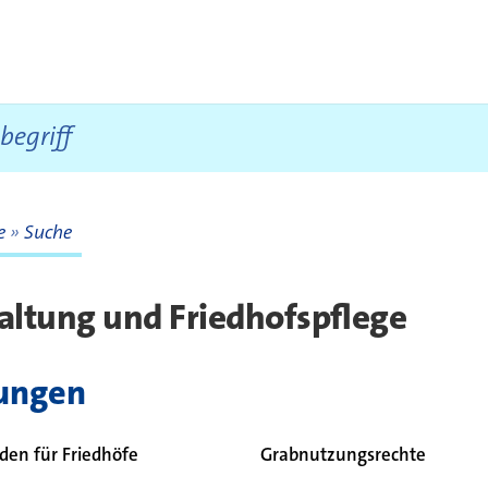
te
Suche
te
altung und Friedhofspflege
tungen
en für Friedhöfe
Grabnutzungsrechte