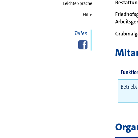
Bestattun
Leichte Sprache
Friedhofs
Hilfe
Arbeitsg
Teilen
Grabmalg
Diese Seite
Facebook
teilen
Mitar
Funktio
Betriebs
Orga