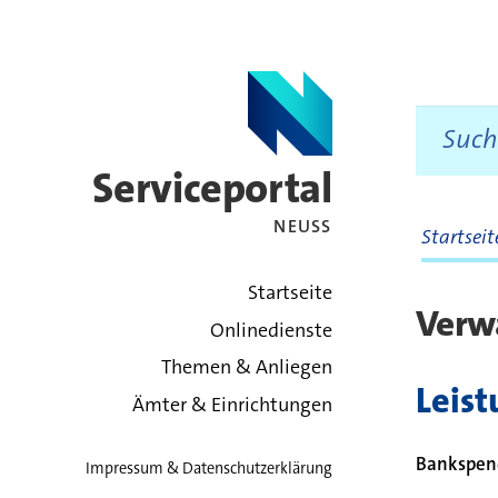
Serviceportal
NEUSS
Startsei
zurück zur Startsei
Startseite
Verw
Onlinedienste
Themen & Anliegen
Leis
Ämter & Einrichtungen
Bankspend
Impressum & Datenschutzerklärung