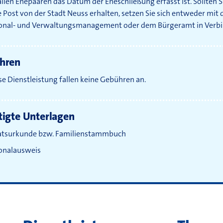
llen Ehepaaren das Datum der Eheschließung erfasst ist. Sollten S
e Post von der Stadt Neuss erhalten, setzen Sie sich entweder mit
onal- und Verwaltungsmanagement oder dem Bürgeramt in Verb
hren
se Dienstleistung fallen keine Gebühren an.
igte Unterlagen
atsurkunde
bzw.
Familienstammbuch
onalausweis