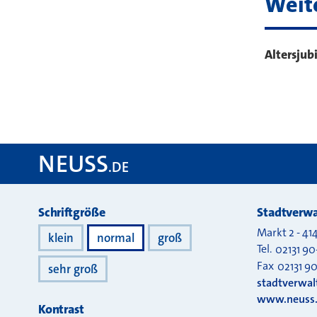
Weit
Altersjub
NEUSS
.DE
Darstellung
Schriftgröße
Stadtverwa
Markt 2
-
41
klein
normal
groß
Tel.
02131 90
Fax
02131 9
sehr groß
stadtverwa
www.neuss
Kontrast