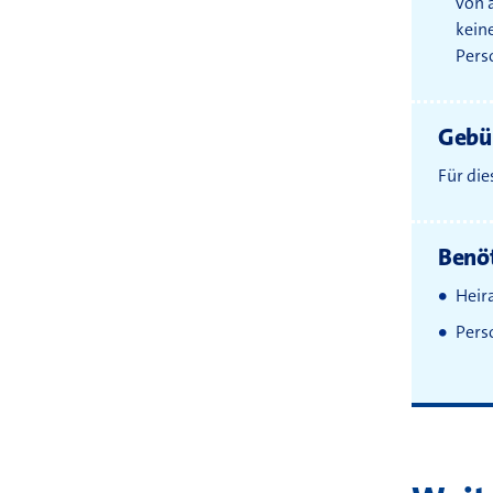
von a
kein
Pers
Gebü
Für die
Benöt
Heir
Pers