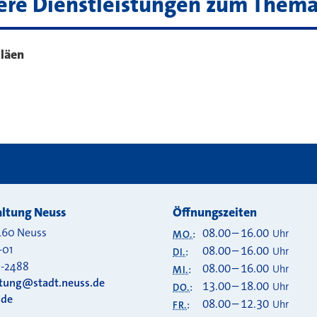
ere Dienstleistungen zum Them
iläen
ltung Neuss
Öffnungszeiten
460
Neuss
08.00
–
16.00
Uhr
MO.
:
-01
08.00
–
16.00
Uhr
DI.
:
0-2488
08.00
–
16.00
Uhr
MI.
:
ltung@stadt.neuss.de
13.00
–
18.00
Uhr
DO.
:
.de
08.00
–
12.30
Uhr
FR.
: