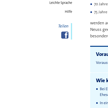
Leichte Sprache
70 Jahre
Hilfe
75 Jahre
werden a
Teilen
Neuss gee
Diese Seite
Facebook
teilen
besondere
Vora
Vorauss
Wie k
Bei 
Ehes
In ei