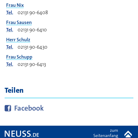
Frau Nix
Tel.
02131 90-6408
Frau Sausen
Tel.
02131 90-6410
Herr Schulz
Tel.
02131 90-6430
Frau Schupp
Tel.
02131 90-6413
Teilen
Diese Seite bei
teilen
Facebook
zum
NEUSS
.DE
Seitenanfang