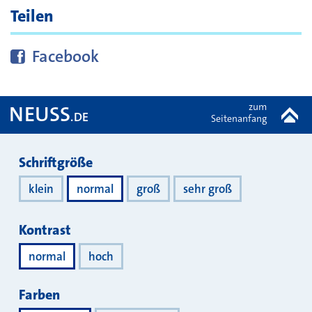
Teilen
Diese Seite bei
teilen
Facebook
zum
NEUSS
.DE
Seitenanfang
Darstellung
Schriftgröße
klein
normal
groß
sehr groß
Kontrast
normal
hoch
Farben