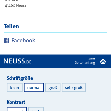
41460
Neuss
Teilen
Diese Seite bei
teilen
Facebook
zum
NEUSS
.DE
Seitenanfang
Darstellung
Schriftgröße
klein
normal
groß
sehr groß
Kontrast