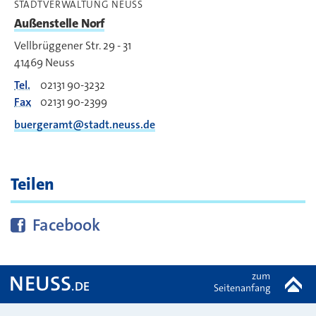
STADTVERWALTUNG NEUSS
Außenstelle Norf
Vellbrüggener Str. 29 - 31
41469
Neuss
Tel.
02131 90-3232
Fax
02131 90-2399
buergeramt@stadt.neuss.de
Teilen
Diese Seite bei
teilen
Facebook
zum
NEUSS
.DE
Seitenanfang