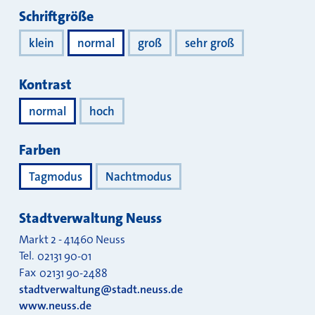
Darstellung
Schriftgröße
klein
normal
groß
sehr groß
Kontrast
normal
hoch
Farben
Tagmodus
Nachtmodus
Stadtverwaltung Neuss
Markt 2
-
41460
Neuss
Tel.
02131 90-01
Fax
02131 90-2488
stadtverwaltung@stadt.neuss.de
www.neuss.de