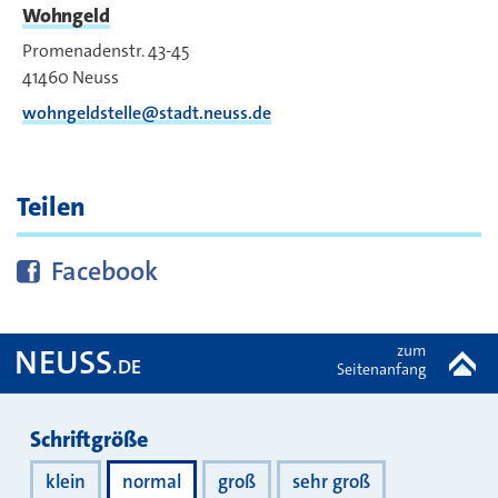
Wohngeld
Promenadenstr. 43-45
41460
Neuss
wohngeldstelle@stadt.neuss.de
Teilen
Diese Seite bei
teilen
Facebook
zum
NEUSS
.DE
Seitenanfang
Darstellung
Schriftgröße
klein
normal
groß
sehr groß