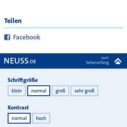
Teilen
Diese Seite bei
teilen
Facebook
zum
NEUSS
.DE
Seitenanfang
Darstellung
Schriftgröße
klein
normal
groß
sehr groß
Kontrast
normal
hoch